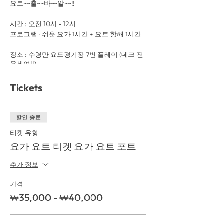
요트~~출~~바~~알~~!!
시간 : 오전 10시 - 12시
프로그램 : 쉬운 요가 1시간 + 요트 항해 1시간
장소 : 수영만 요트경기장 7번 플레이 (데크 전
용세여!!)
비용 :
Tickets
성인(중등이상) 4만원.
초등학생 3만5천원 (6세 이상)
할인 종료
주민비공개 : 국민은행 McLuckie(웰미웰니스
티켓 유형
솔루션)
444001-04-101292
요가 요트 티켓 요가 요트 포트
"입금" 순서대로 자료를 접수합니다.
추가 정보
*미성년자는 꽃과 함께 동행해야 합니다.
가격
**최소 10주년을 기념합니다. (이하 신청시 취
₩35,000 - ₩40,000
소되며, 취소 가능)
***기상악화 및 선의 설명에 의해 거부되는 경