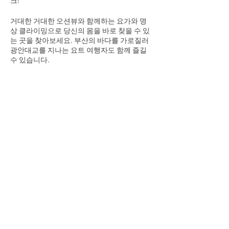
크!
거대한 거대한 오션뷰와 함께하는 요가와 명
상 클라이밍으로 당신의 몸을 바로 찾을 수 있
는 곳을 찾아보세요. 부산의 바다를 가로질러
광안대교를 지나는 요트 여행자도 함께 즐길
수 있습니다.
경험에는 다음이 포함됩니다:
- 오션사이드 요가 & 명상 오션사이드 요가 및
체험해 보세요
Share This Event
- 광안만주식회사 요트투어 다이아몬드 브릿
지 & 주변 해안 지역
- 광안요트투어: 다이아몬드 다리 및 외곽 해안
지역
- 기념품 사진(.jpg 파일 공유) 기념 사진(.jpg
파일 공유)
- 성인 1인 35,000원 (계좌이체 & 카카오페이)
- 어린이(4세 이상) 30,000원(4세 미만 무료)
- 성인 35,000원입니다. (계좌 이체 카카오페
이 모두 가능합니다.)