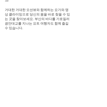
크!
거대한 거대한 오션뷰와 함께하는 요가와 명
상 클라이밍으로 당신의 몸을 바로 찾을 수 있
는 곳을 찾아보세요. 부산의 바다를 가로질러
광안대교를 지나는 요트 여행자도 함께 즐길
수 있습니다.
경험에는 다음이 포함됩니다:
- 오션사이드 요가 & 명상 오션사이드 요가 및
체험해 보세요
Share This Event
- 광안만주식회사 요트투어 다이아몬드 브릿
지 & 주변 해안 지역
- 광안요트투어: 다이아몬드 다리 및 외곽 해안
지역
- 기념품 사진(.jpg 파일 공유) 기념 사진(.jpg
파일 공유)
- 성인 1인 35,000원 (계좌이체 & 카카오페이)
- 어린이(4세 이상) 30,000원(4세 미만 무료)
- 성인 35,000원입니다. (계좌 이체 카카오페
이 모두 가능합니다.)