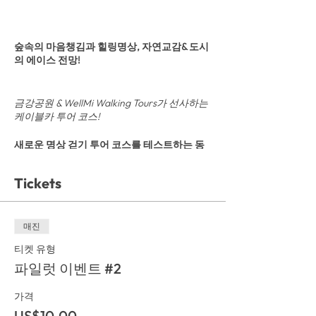
숲속의 마음챙김과 힐링명상, 자연교감& 도시
의 에이스 전망!
금강공원 & WellMi Walking Tours가 선사하는
케이블카 투어 코스!
새로운 명상 걷기 투어 코스를 테스트하는 동
안 우리와 함께 하세요. 새로운 오디오 명상!
Tickets
그날 무슨 일이 일어날까요?
역사적인 금강산림공원으로 가서 신발을 벗고
매진
지구와 소통하겠습니다. 주변 나무들의 치유
력에 몸을 담그고, 두꺼운 캐노피 아래에서 맞
티켓 유형
춤형 오디오 명상을 즐기고, 로프웨이 케이블
파일럿 이벤트 #2
카를 타고 금정산에 올라 도시의 멋진 전망을
감상합니다.
가격
긴장을 풀고 연결하고 즐기십시오.
넌 시간이
US$10.00