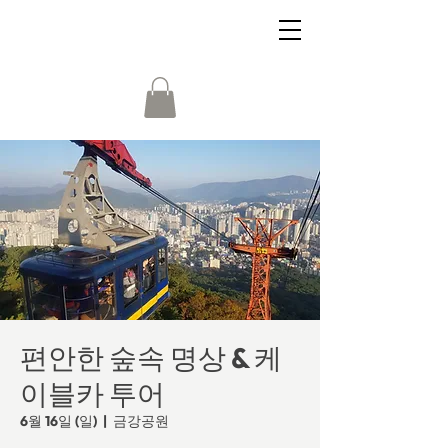
편안한 숲속 명상 & 케
이블카 투어
6월 16일 (일)
  |  
금강공원