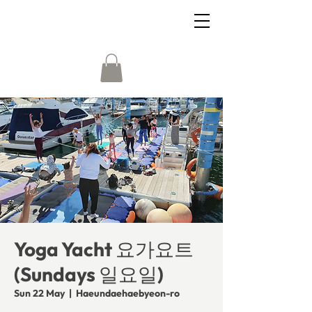
Yoga Yacht 요가요트
(Sundays 일요일)
Sun 22 May
  |  
Haeundaehaebyeon-ro