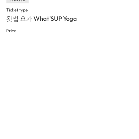
Ticket type
왓썹 요가 What'SUP Yoga
Price
₩0
This event is sold out
이벤트를 공유 Share This
Event